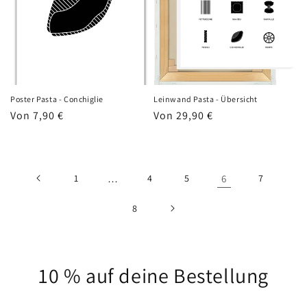
Poster Pasta - Conchiglie
Leinwand Pasta - Übersicht
Normaler
Von 7,90 €
Normaler
Von 29,90 €
Preis
Preis
1
…
4
5
6
7
8
10 % auf deine Bestellung