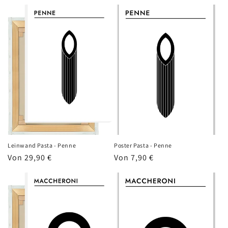
Preis
Preis
Leinwand Pasta - Penne
Poster Pasta - Penne
Normaler
Von 29,90 €
Normaler
Von 7,90 €
Preis
Preis