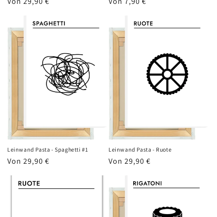
Normaler
Von 29,90 €
Normaler
Von 7,90 €
Preis
Preis
Leinwand Pasta - Spaghetti #1
Leinwand Pasta - Ruote
Normaler
Von 29,90 €
Normaler
Von 29,90 €
Preis
Preis