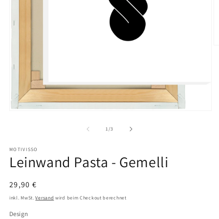
M
2
in
M
ö
Medien
1
in
von
1
/
3
Modal
öffnen
MOTIVISSO
Leinwand Pasta - Gemelli
Normaler
29,90 €
Preis
inkl. MwSt.
Versand
wird beim Checkout berechnet
Design