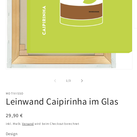
M
2
in
M
ö
Medien
1
in
von
1
/
3
Modal
öffnen
MOTIVISSO
Leinwand Caipirinha im Glas
Normaler
29,90 €
Preis
inkl. MwSt.
Versand
wird beim Checkout berechnet
Design