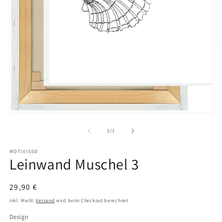
M
2
in
M
ö
Medien
1
in
von
1
/
3
Modal
öffnen
MOTIVISSO
Leinwand Muschel 3
Normaler
29,90 €
Preis
inkl. MwSt.
Versand
wird beim Checkout berechnet
Design