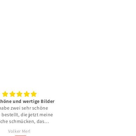
chöne und wertige Bilder
Schöne Poster
habe zwei sehr schöne
Die Poster sind sehr schön 
 bestellt, die jetzt meine
haben eine gute Qualität. D
che schmücken, das
Kundenservice ist super
listische Design hat mir
hilfsbereit und antwortet sofo
Volker Merl
Alexandra
sehr gefallen.
Ich kann den Shop nur