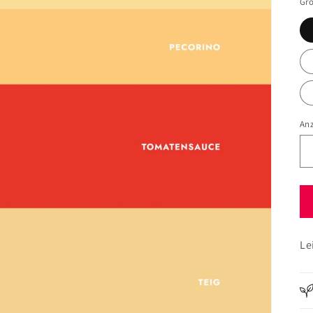
Gr
An
Le