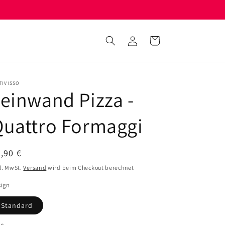
Einloggen
Warenkorb
TIVISSO
einwand Pizza -
uattro Formaggi
ormaler
,90 €
eis
l. MwSt.
Versand
wird beim Checkout berechnet
sign
Standard