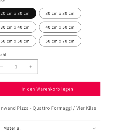
öße
20 cm x 30 cm
30 cm x 30 cm
30 cm x 40 cm
40 cm x 50 cm
50 cm x 50 cm
50 cm x 70 cm
zahl
Verringere
Erhöhe
die
die
Menge
Menge
für
für
In den Warenkorb legen
Leinwand
Leinwand
Pizza
Pizza
inwand Pizza - Quattro Formaggi / Vier Käse
-
-
Quattro
Quattro
Formaggi
Formaggi
Material