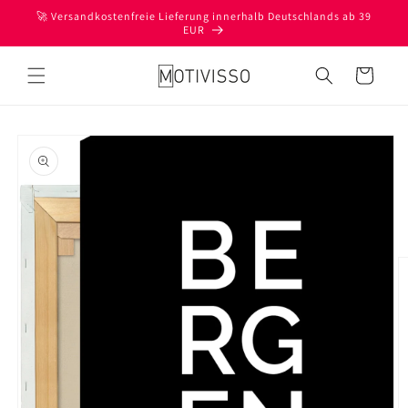
Direkt
🚀 Versandkostenfreie Lieferung innerhalb Deutschlands ab 39
zum
EUR
Inhalt
Warenkorb
oduktinformationen
ringen