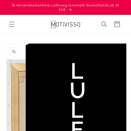
Direkt
🚀 Versandkostenfreie Lieferung innerhalb Deutschlands ab 39
zum
EUR
Inhalt
Warenkorb
oduktinformationen
ringen