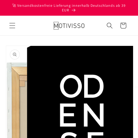
Direkt
🚀 Versandkostenfreie Lieferung innerhalb Deutschlands ab 39
zum
EUR
Inhalt
Warenkorb
oduktinformationen
ringen