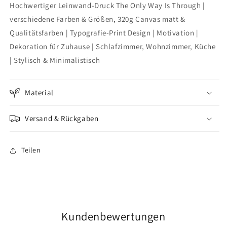
Hochwertiger Leinwand-Druck The Only Way Is Through |
Only
Only
Way
Way
verschiedene Farben & Größen, 320g Canvas matt &
Is
Is
Qualitätsfarben | Typografie-Print Design | Motivation |
Through
Through
Dekoration für Zuhause | Schlafzimmer, Wohnzimmer, Küche
| Stylisch & Minimalistisch
Material
Versand & Rückgaben
Teilen
Kundenbewertungen