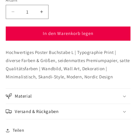
Anzahl
Verringere
Erhöhe
die
die
Menge
Menge
für
für
In den Warenkorb legen
Poster
Poster
Buchstabe
Buchstabe
Hochwertiges Poster Buchstabe L | Typographie Print |
L
L
diverse Farben & Größen, seidenmattes Premiumpapier, satte
Qualitätsfarben | Wandbild, Wall Art, Dekoration |
Minimalistisch, Skandi-Style, Modern, Nordic Design
Material
Versand & Rückgaben
Teilen