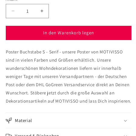
Verringere
Erhöhe
die
die
Menge
Menge
für
für
In den Warenkorb legen
Poster
Poster
Buchstabe
Buchstabe
Poster Buchstabe S - Serif - unsere Poster von MOTIVISSO
S
S
-
-
sind in vielen Farben und Größen erhältlich. Unsere
Serif
Serif
wunderschönen Wohndekorationen liefern wir innerhalb
weniger Tage mit unseren Versandpartnern - der Deutschen
Post oder dem DHL GoGreen Versandservice direkt an Deinen
Wunschort. Stöbere jetzt durch die große Auswahl an
Dekorationsartikeln auf MOTIVISSO und lass Dich inspirieren.
Material
Versand & Rückgaben