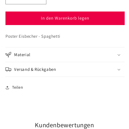
die
die
Menge
Menge
für
für
In den Warenkorb legen
Poster
Poster
Eisbecher
Eisbecher
Poster Eisbecher - Spaghetti
-
-
Spaghetti
Spaghetti
Material
Versand & Rückgaben
Teilen
Kundenbewertungen