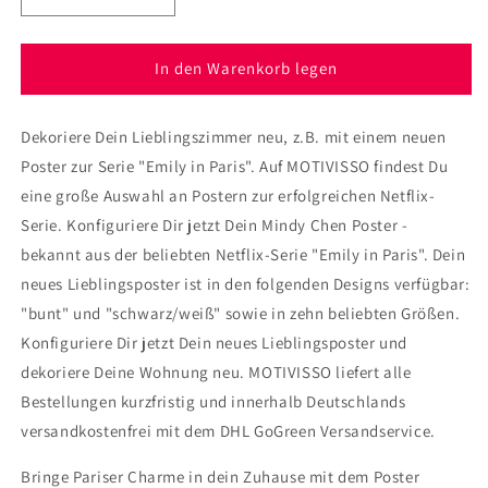
die
die
Menge
Menge
für
für
In den Warenkorb legen
Poster
Poster
Emily
Emily
Dekoriere Dein Lieblingszimmer neu, z.B. mit einem neuen
in
in
Paris
Paris
Poster zur Serie "Emily in Paris". Auf MOTIVISSO findest Du
-
-
eine große Auswahl an Postern zur erfolgreichen Netflix-
Mindy
Mindy
Serie. Konfiguriere Dir jetzt Dein Mindy Chen Poster -
bekannt aus der beliebten Netflix-Serie "Emily in Paris". Dein
neues Lieblingsposter ist in den folgenden Designs verfügbar:
"bunt" und "schwarz/weiß" sowie in zehn beliebten Größen.
Konfiguriere Dir jetzt Dein neues Lieblingsposter und
dekoriere Deine Wohnung neu. MOTIVISSO liefert alle
Bestellungen kurzfristig und innerhalb Deutschlands
versandkostenfrei mit dem DHL GoGreen Versandservice.
Bringe Pariser Charme in dein Zuhause mit dem Poster