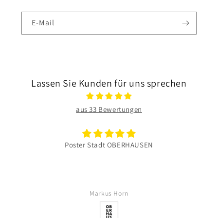
E-Mail
Lassen Sie Kunden für uns sprechen
aus 33 Bewertungen
 Stadt OBERHAUSEN
Wie immer
Die Vielfalt der Motive und
gut. W
Markus Horn
Volk