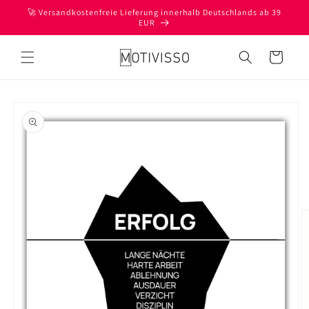
Direkt
🚀 Versandkostenfreie Lieferung innerhalb Deutschlands ab 39
zum
EUR
Inhalt
Warenkorb
oduktinformationen
ringen