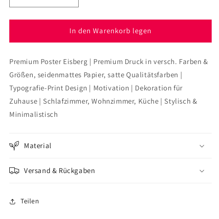
die
die
Menge
Menge
für
für
In den Warenkorb legen
Poster
Poster
Erfolg
Erfolg
Premium Poster Eisberg | Premium Druck in versch. Farben &
Eisberg
Eisberg
Größen, seidenmattes Papier, satte Qualitätsfarben |
Typografie-Print Design | Motivation | Dekoration für
Zuhause | Schlafzimmer, Wohnzimmer, Küche | Stylisch &
Minimalistisch
Material
Versand & Rückgaben
Teilen