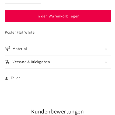
die
die
Menge
Menge
für
für
In den Warenkorb legen
Poster
Poster
Flat
Flat
Poster Flat White
White
White
Material
Versand & Rückgaben
Teilen
Kundenbewertungen