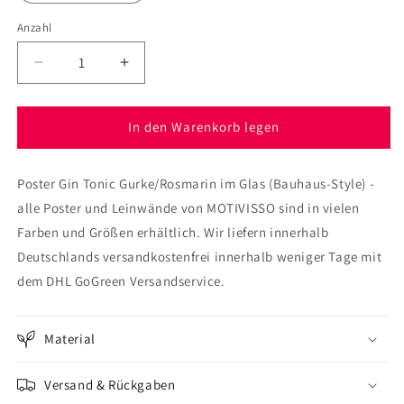
Anzahl
Verringere
Erhöhe
die
die
Menge
Menge
für
für
In den Warenkorb legen
Poster
Poster
Gin
Gin
Poster Gin Tonic Gurke/Rosmarin im Glas (Bauhaus-Style) -
Tonic
Tonic
Gurke/Rosmarin
Gurke/Rosmarin
alle Poster und Leinwände von MOTIVISSO sind in vielen
im
im
Farben und Größen erhältlich. Wir liefern innerhalb
Glas
Glas
Deutschlands versandkostenfrei innerhalb weniger Tage mit
(Bauhaus-
(Bauhaus-
Style)
Style)
dem DHL GoGreen Versandservice.
Material
Versand & Rückgaben