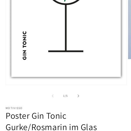
M
2
in
M
ö
Medien
1
in
von
1
/
5
Modal
öffnen
MOTIVISSO
Poster Gin Tonic
Gurke/Rosmarin im Glas