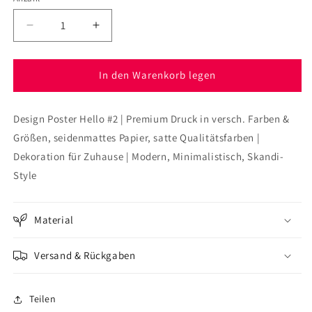
Verringere
Erhöhe
die
die
Menge
Menge
für
für
In den Warenkorb legen
Poster
Poster
Hello
Hello
Design Poster Hello #2 | Premium Druck in versch. Farben &
2
2
Größen, seidenmattes Papier, satte Qualitätsfarben |
Dekoration für Zuhause | Modern, Minimalistisch, Skandi-
Style
Material
Versand & Rückgaben
Teilen