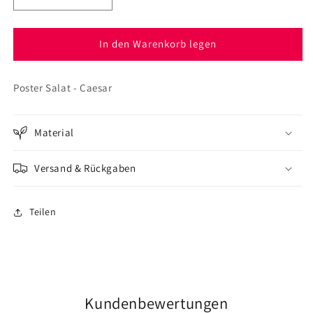
die
die
Menge
Menge
für
für
In den Warenkorb legen
Poster
Poster
Salat
Salat
Poster Salat - Caesar
-
-
Caesar
Caesar
Material
Versand & Rückgaben
Teilen
Kundenbewertungen