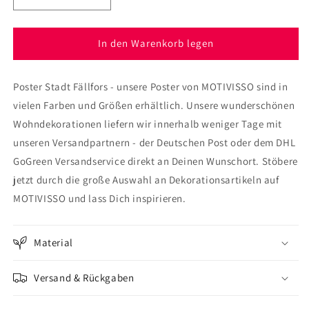
die
die
Menge
Menge
für
für
In den Warenkorb legen
Poster
Poster
Stadt
Stadt
Poster Stadt Fällfors - unsere Poster von MOTIVISSO sind in
Fällfors
Fällfors
vielen Farben und Größen erhältlich. Unsere wunderschönen
Wohndekorationen liefern wir innerhalb weniger Tage mit
unseren Versandpartnern - der Deutschen Post oder dem DHL
GoGreen Versandservice direkt an Deinen Wunschort. Stöbere
jetzt durch die große Auswahl an Dekorationsartikeln auf
MOTIVISSO und lass Dich inspirieren.
Material
Versand & Rückgaben