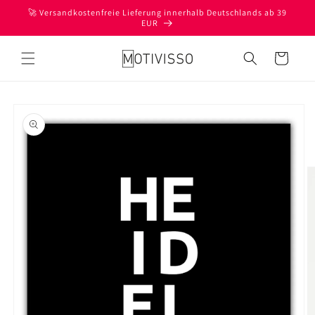
Direkt
🚀 Versandkostenfreie Lieferung innerhalb Deutschlands ab 39
zum
EUR
Inhalt
Warenkorb
oduktinformationen
ringen