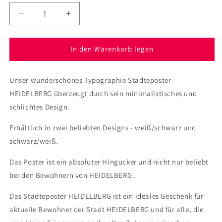
Verringere
Erhöhe
die
die
Menge
Menge
für
für
In den Warenkorb legen
Poster
Poster
Stadt
Stadt
Unser wunderschönes Typographie Städteposter
HEIDELBERG
HEIDELBERG
HEIDELBERG überzeugt durch sein minimalistisches und
schlichtes Design.
Erhältlich in zwei beliebten Designs - weiß/schwarz und
schwarz/weiß.
Das Poster ist ein absoluter Hingucker und nicht nur beliebt
bei den Bewohnern von HEIDELBERG .
Das Städteposter HEIDELBERG ist ein ideales Geschenk für
aktuelle Bewohner der Stadt HEIDELBERG und für alle, die