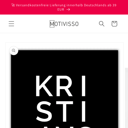
Direkt
🚀 Versandkostenfreie Lieferung innerhalb Deutschlands ab 39
zum
EUR
Inhalt
Warenkorb
oduktinformationen
ringen