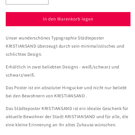
die
die
Menge
Menge
für
für
In den Warenkorb legen
Poster
Poster
Stadt
Stadt
Unser wunderschönes Typographie Städteposter
KRISTIANSAND
KRISTIANSAND
KRISTIANSAND überzeugt durch sein minimalistisches und
schlichtes Design.
Erhältlich in zwei beliebten Designs - weiß/schwarz und
schwarz/weiß.
Das Poster ist ein absoluter Hingucker und nicht nur beliebt
bei den Bewohnern von KRISTIANSAND .
Das Städteposter KRISTIANSAND ist ein ideales Geschenk für
aktuelle Bewohner der Stadt KRISTIANSAND und für alle, die
eine kleine Erinnerung an ihr altes Zuhause wünschen.