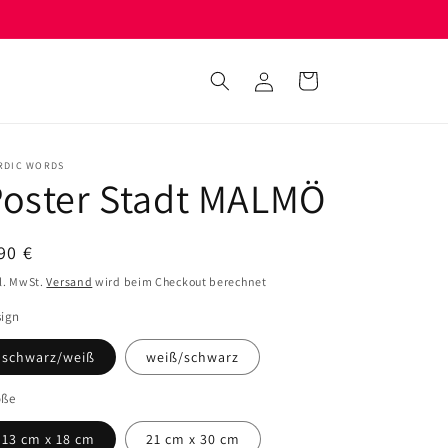
Einloggen
Warenkorb
RDIC WORDS
Poster Stadt MALMÖ
ormaler
90 €
eis
l. MwSt.
Versand
wird beim Checkout berechnet
sign
schwarz/weiß
weiß/schwarz
öße
13 cm x 18 cm
21 cm x 30 cm