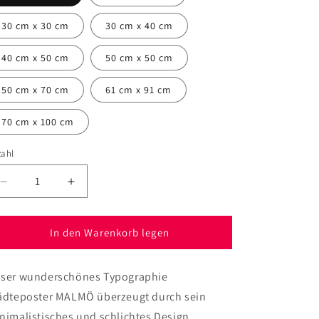
30 cm x 30 cm
30 cm x 40 cm
40 cm x 50 cm
50 cm x 50 cm
50 cm x 70 cm
61 cm x 91 cm
70 cm x 100 cm
zahl
Verringere
Erhöhe
die
die
Menge
Menge
für
für
In den Warenkorb legen
Poster
Poster
Stadt
Stadt
ser wunderschönes Typographie
MALMÖ
MALMÖ
ädteposter MALMÖ überzeugt durch sein
nimalistisches und schlichtes Design.