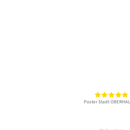
Poster Stadt OBERHAUSEN
Wie immer t
Die Vielfalt der
Qualität gefäll
Weite