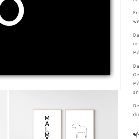
Er
we
Da
ni
MA
Da
Ge
MA
an
De
du