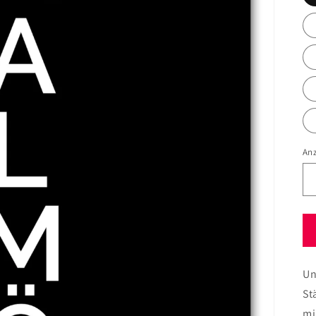
An
Un
St
mi