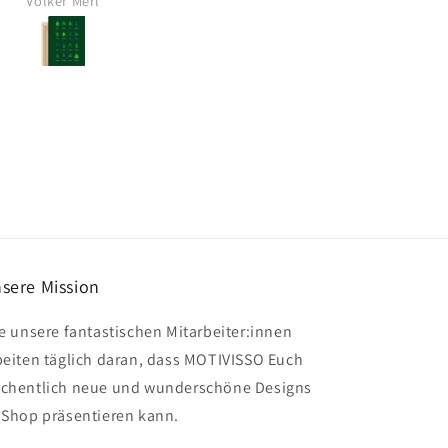
Volker Merl
Alexandra
sehr gefallen.
Ich kann den Sh
empfehlen
sere Mission
le unsere fantastischen Mitarbeiter:innen
beiten täglich daran, dass MOTIVISSO Euch
chentlich neue und wunderschöne Designs
 Shop präsentieren kann.