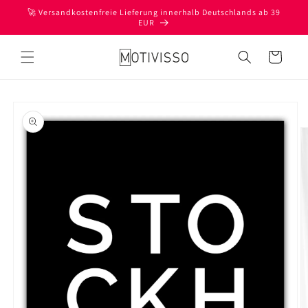
Direkt
🚀 Versandkostenfreie Lieferung innerhalb Deutschlands ab 39
zum
EUR
Inhalt
Warenkorb
oduktinformationen
ringen