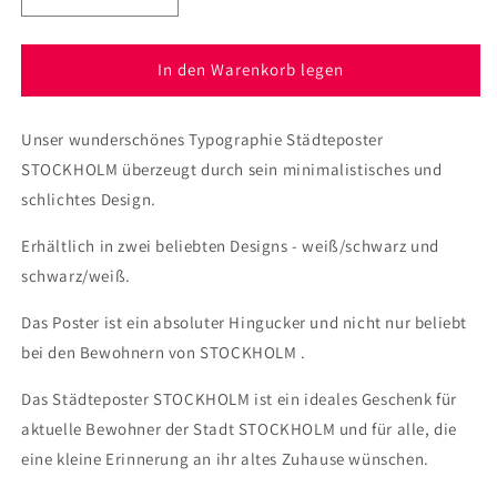
die
die
Menge
Menge
für
für
In den Warenkorb legen
Poster
Poster
Stadt
Stadt
Unser wunderschönes Typographie Städteposter
STOCKHOLM
STOCKHOLM
STOCKHOLM überzeugt durch sein minimalistisches und
schlichtes Design.
Erhältlich in zwei beliebten Designs - weiß/schwarz und
schwarz/weiß.
Das Poster ist ein absoluter Hingucker und nicht nur beliebt
bei den Bewohnern von STOCKHOLM .
Das Städteposter STOCKHOLM ist ein ideales Geschenk für
aktuelle Bewohner der Stadt STOCKHOLM und für alle, die
eine kleine Erinnerung an ihr altes Zuhause wünschen.