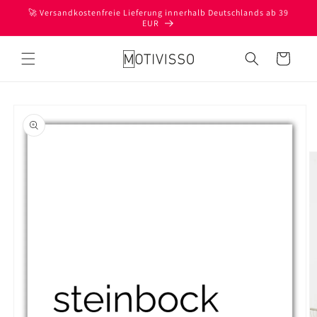
Direkt
🚀 Versandkostenfreie Lieferung innerhalb Deutschlands ab 39
zum
EUR
Inhalt
Warenkorb
oduktinformationen
ringen