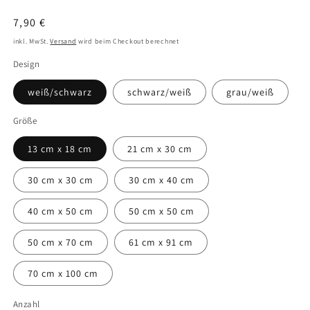
Normaler
7,90 €
Preis
inkl. MwSt.
Versand
wird beim Checkout berechnet
Design
weiß/schwarz
schwarz/weiß
grau/weiß
Größe
13 cm x 18 cm
21 cm x 30 cm
30 cm x 30 cm
30 cm x 40 cm
40 cm x 50 cm
50 cm x 50 cm
50 cm x 70 cm
61 cm x 91 cm
70 cm x 100 cm
Anzahl