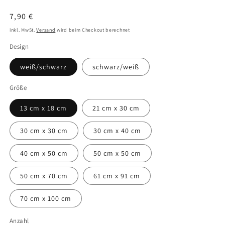
Normaler
7,90 €
Preis
inkl. MwSt.
Versand
wird beim Checkout berechnet
Design
weiß/schwarz
schwarz/weiß
Größe
13 cm x 18 cm
21 cm x 30 cm
30 cm x 30 cm
30 cm x 40 cm
40 cm x 50 cm
50 cm x 50 cm
50 cm x 70 cm
61 cm x 91 cm
70 cm x 100 cm
Anzahl