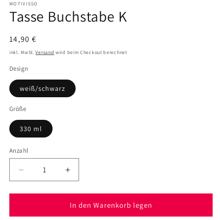
in
MOTIVISSO
Tasse Buchstabe K
Modal
öffnen
Normaler
14,90 €
Preis
inkl. MwSt.
Versand
wird beim Checkout berechnet
Design
weiß/schwarz
Größe
330 ml
Anzahl
Verringere
Erhöhe
die
die
Menge
Menge
für
für
In den Warenkorb legen
Tasse
Tasse