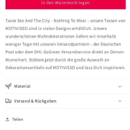
für
für
In den Warenkorb legen
Tasse
Tasse
Sex
Sex
Tasse Sex And The City - Nothing To Wear - unsere Tassen von
And
And
The
The
MOTIVISSO sind in vielen Designs erhältlich. Unsere
City
City
wunderschönen Wohndekorationen liefern wir innerhalb
-
-
weniger Tage mit unseren Versandpartnern - der Deutschen
Nothing
Nothing
To
To
Post oder dem DHL GoGreen Versandservice direkt an Deinen
Wear
Wear
Wunschort. Stöbere jetzt durch die große Auswahl an
Dekorationsartikeln auf MOTIVISSO und lass Dich inspirieren.
Material
Versand & Rückgaben
Teilen