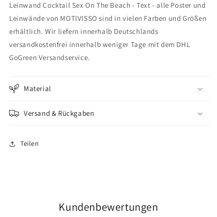
Leinwand Cocktail Sex On The Beach - Text - alle Poster und
Sex
Sex
On
On
Leinwände von MOTIVISSO sind in vielen Farben und Größen
The
The
erhältlich. Wir liefern innerhalb Deutschlands
Beach
Beach
versandkostenfrei innerhalb weniger Tage mit dem DHL
-
-
Text
Text
GoGreen Versandservice.
Material
Versand & Rückgaben
Teilen
Kundenbewertungen