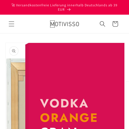
Direkt
🚀 Versandkostenfreie Lieferung innerhalb Deutschlands ab 39
zum
EUR
Inhalt
Warenkorb
oduktinformationen
ringen