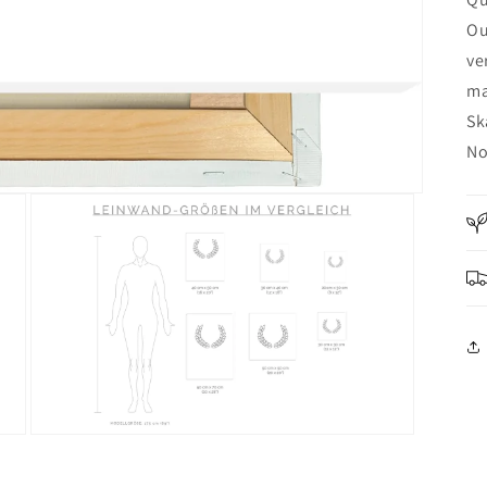
Ou
ve
ma
Sk
No
Medien
3
in