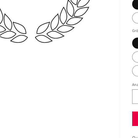
Gr
An
Qu