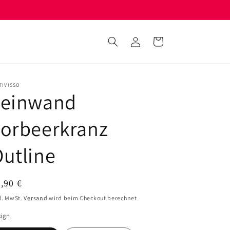
Einloggen
Warenkorb
TIVISSO
Leinwand
Lorbeerkranz
utline
ormaler
,90 €
eis
l. MwSt.
Versand
wird beim Checkout berechnet
sign