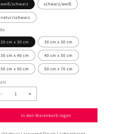
weiß/schwarz
schwarz/weiß
natur/schwarz
öße
20 cm x 30 cm
30 cm x 30 cm
30 cm x 40 cm
40 cm x 50 cm
50 cm x 50 cm
50 cm x 70 cm
zahl
Verringere
Erhöhe
die
die
Menge
Menge
für
für
In den Warenkorb legen
Leinwand
Leinwand
Lorbeerkranz
Lorbeerkranz
alitativer Leinwand Druck Lorbeerkranz