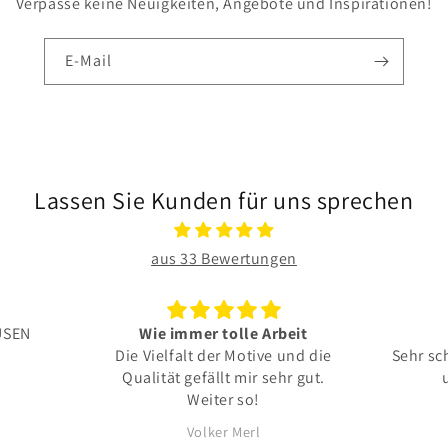
Verpasse keine Neuigkeiten, Angebote und Inspirationen!
E-Mail
Lassen Sie Kunden für uns sprechen
aus 33 Bewertungen
Wie immer tolle Arbeit
Alles top
ie Vielfalt der Motive und die
Sehr schönes Motiv für d
Qualität gefällt mir sehr gut.
und toll verarbeite
Weiter so!
Volker Merl
Volker Merl