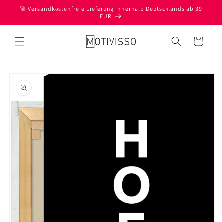
Direkt
🚀 Versandkostenfreie Lieferung innerhalb Deutschlands ab 39
zum
EUR
Inhalt
Warenkorb
oduktinformationen
ringen