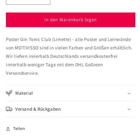
die
die
Menge
Menge
für
für
In den Warenkorb legen
Poster
Poster
Gin
Gin
Poster Gin Tonic Club (Limette) - alle Poster und Leinwände
Tonic
Tonic
Club
Club
von MOTIVISSO sind in vielen Farben und Größen erhältlich.
(Limette)
(Limette)
Wir liefern innerhalb Deutschlands versandkostenfrei
innerhalb weniger Tage mit dem DHL GoGreen
Versandservice.
Material
Versand & Rückgaben
Teilen