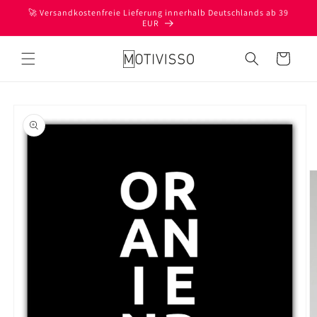
Direkt
🚀 Versandkostenfreie Lieferung innerhalb Deutschlands ab 39
zum
EUR
Inhalt
Warenkorb
oduktinformationen
ringen