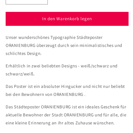
die
die
Menge
Menge
für
für
In den Warenkorb legen
Poster
Poster
Stadt
Stadt
Unser wunderschönes Typographie Städteposter
ORANIENBURG
ORANIENBURG
ORANIENBURG überzeugt durch sein minimalistisches und
schlichtes Design.
Erhältlich in zwei beliebten Designs - weiß/schwarz und
schwarz/weiß.
Das Poster ist ein absoluter Hingucker und nicht nur beliebt
bei den Bewohnern von ORANIENBURG .
Das Städteposter ORANIENBURG ist ein ideales Geschenk für
aktuelle Bewohner der Stadt ORANIENBURG und für alle, die
eine kleine Erinnerung an ihr altes Zuhause wünschen.