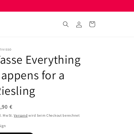
Einloggen
Warenkorb
TIVISSO
asse Everything
appens for a
iesling
ormaler
,90 €
eis
l. MwSt.
Versand
wird beim Checkout berechnet
sign