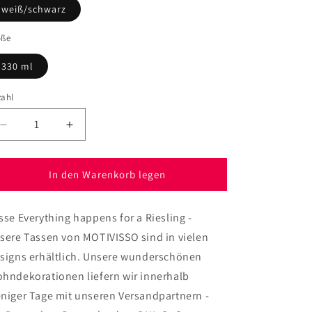
weiß/schwarz
öße
330 ml
zahl
Verringere
Erhöhe
die
die
Menge
Menge
für
für
In den Warenkorb legen
Tasse
Tasse
Everything
Everything
sse Everything happens for a Riesling -
happens
happens
for
for
sere Tassen von MOTIVISSO sind in vielen
a
a
signs erhältlich. Unsere wunderschönen
Riesling
Riesling
hndekorationen liefern wir innerhalb
niger Tage mit unseren Versandpartnern -