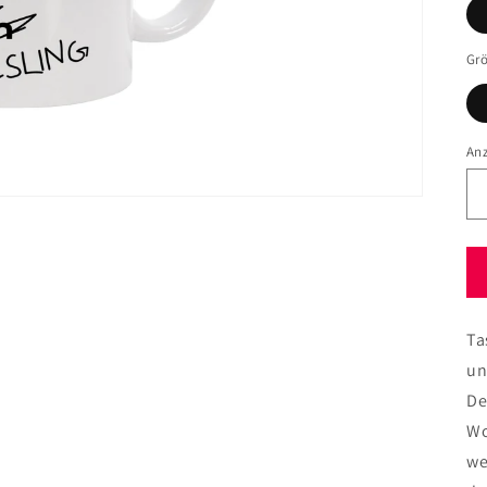
Gr
An
Ta
un
De
Wo
we