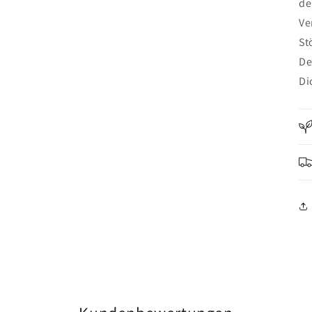
de
Ve
St
De
Di