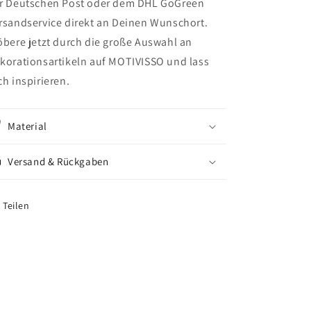
r Deutschen Post oder dem DHL GoGreen
rsandservice direkt an Deinen Wunschort.
öbere jetzt durch die große Auswahl an
korationsartikeln auf MOTIVISSO und lass
ch inspirieren.
Material
Versand & Rückgaben
Teilen