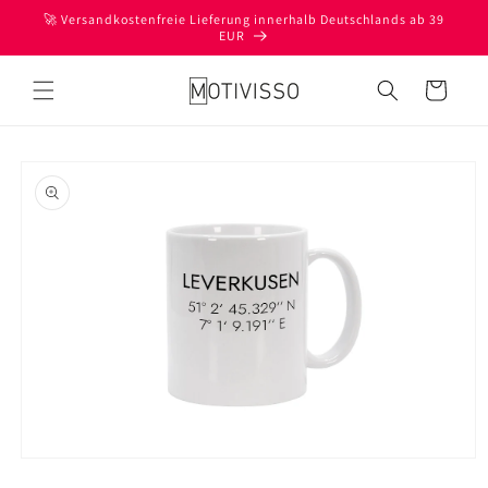
Direkt
🚀 Versandkostenfreie Lieferung innerhalb Deutschlands ab 39
zum
EUR
Inhalt
Warenkorb
oduktinformationen
ringen
Medien
1