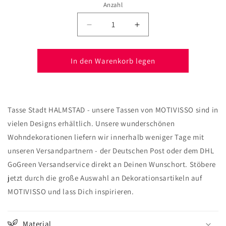
Anzahl
Verringere
Erhöhe
die
die
Menge
Menge
für
für
In den Warenkorb legen
Tasse
Tasse
Stadt
Stadt
HALMSTAD
HALMSTAD
Tasse Stadt HALMSTAD - unsere Tassen von MOTIVISSO sind in
vielen Designs erhältlich. Unsere wunderschönen
Wohndekorationen liefern wir innerhalb weniger Tage mit
unseren Versandpartnern - der Deutschen Post oder dem DHL
GoGreen Versandservice direkt an Deinen Wunschort. Stöbere
jetzt durch die große Auswahl an Dekorationsartikeln auf
MOTIVISSO und lass Dich inspirieren.
Material